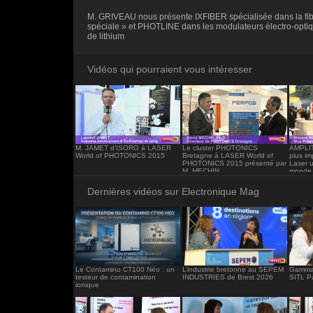
<iframe src="https://www.electronique-ma
M. GRIVEAU nous présente IXFIBER spécialisée dans la fib
frameborder="0"></iframe>
spéciale » et PHOTLINE dans les modulateurs électro-opti
de lithium
Vidéos qui pourraient vous intéresser
M. JAMET d’ISORG à LASER
Le cluster PHOTONICS
AMPLIT
World of PHOTONICS 2015
Bretagne à LASER World of
plus im
PHOTONICS 2015 présenté par
Laser u
M. MECHIN
monde
Dernières vidéos sur Electronique Mag
Le Contamino CT100 Néo : un
L’industrie bretonne au SEPEM
Gamma 
testeur de contamination
INDUSTRIES de Brest 2026
SITL P
ionique