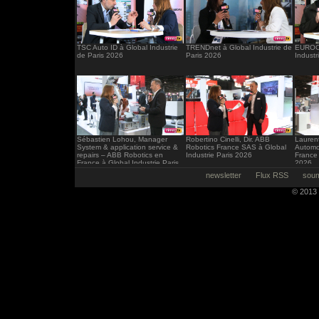
TSC Auto ID à Global Industrie
TRENDnet à Global Industrie de
EUROCI
de Paris 2026
Paris 2026
Industr
Sébastien Lohou, Manager
Robertino Cinelli, Dir. ABB
Laurent
System & application service &
Robotics France SAS à Global
Automo
repairs – ABB Robotics en
Industrie Paris 2026
France 
France à Global Industrie Paris
2026
2026
newsletter
Flux RSS
soum
© 2013 -