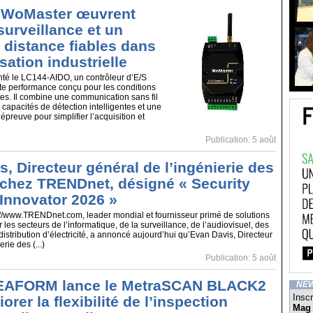
 WoMaster œuvrent
surveillance et un
 distance fiables dans
sation industrielle
té le LC144-AIDO, un contrôleur d’E/S
 performance conçu pour les conditions
tes. Il combine une communication sans fil
 capacités de détection intelligentes et une
épreuve pour simplifier l’acquisition et
Publication: 5 août
, Directeur général de l’ingénierie des
 chez TRENDnet, désigné « Security
Innovator 2026 »
/www.TRENDnet.com, leader mondial et fournisseur primé de solutions
 les secteurs de l’informatique, de la surveillance, de l’audiovisuel, des
 distribution d’électricité, a annoncé aujourd’hui qu’Evan Davis, Directeur
rie des (...)
Publication: 5 août
AFORM lance le MetraSCAN BLACK2
NE
Inscr
orer la flexibilité de l’inspection
Mag