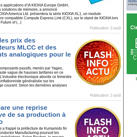
renfo
entre
es applications d’IA KIOXIA Europe GmbH,
s solutions de mémoire, a annoncé
OXIA America Ltd. présentera la série KIOXIA XL1, un module
re compatible Compute Express Link (CXL), sur le stand de KIOXIA lors
uture of (...)
Publication: 3 août
es prix des
teurs MLCC et des
s analogiques pour le
 composants passifs, menés par Yageo,
ste vague de hausses tarifaires en ce
L’industrie électronique aborde ce trimestre
nflationniste généralisée sur les
e courant. Selon les dernières analyses
Publication: 3 août
are une reprise
ve de sa production à
o
i a frappé la préfecture de Kumamoto fin
conductor Manufacturing poursuit les
installations. Selon Reuters, le groupe