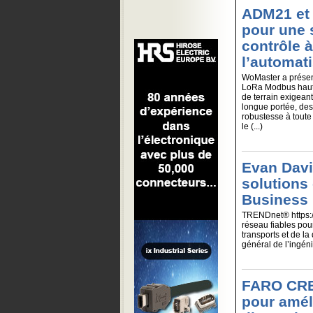
ADM21 et
pour une 
contrôle à
l’automati
WoMaster a présen
LoRa Modbus haute
de terrain exigean
longue portée, des
robustesse à toute 
le (...)
Evan Davis
solutions
Business 
TRENDnet® https:/
réseau fiables pour
transports et de la
général de l’ingénie
FARO CRE
pour améli