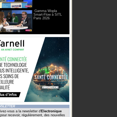
Gamma Wopla
Smart-Flow à SITL
Paris 2026
WSLETTER
ivez-vous a la newsletter d'
Electronique
pour recevoir, régulièrement, des nouvelles