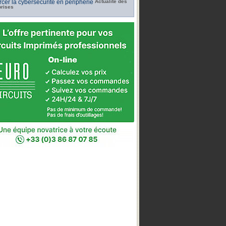
rcer la cybersécurité en périphérie
Actualité des
prises