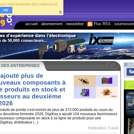
s pour vous proposer des contenus et
OK
X
accueil
.
abonnement
.
newsletter
.
Flux RSS
.
soumissio
SUI
 DES ENTREPRISES
 ajouté plus de
ouveaux composants à
e produits en stock et
isseurs au deuxième
 2026
oduits de pointe s’est enrichi de plus de 373 000 produits au cours du
 Au deuxième trimestre 2026, DigiKey a ajouté 104 nouveaux fournisseurs
nouveaux composants en stock à sa ligne de produits pour une
igiKey, distributeur (...)
Publication: 5 août