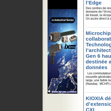
l’Edge
Des centres de res
domaine de l’IA ind
de travail, la récu
Un accès direct à de
Microchip
collabora
Technolog
l’archite
Gen 6 hau
destinée a
données
Les commutateurs 
nouvelle génératio
large, une faible 
(Nasdaq : MCHP) an
KIOXIA dé
d’extensi
CXL