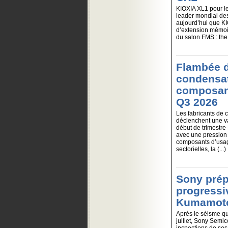
KIOXIA XL1 pour l
leader mondial de
aujourd’hui que KI
d’extension mémoi
du salon FMS : the F
Flambée d
condensa
composant
Q3 2026
Les fabricants de
déclenchent une va
début de trimestre 
avec une pression i
composants d’usag
sectorielles, la (...)
Sony prép
progressi
Kumamot
Après le séisme qu
juillet, Sony Semi
inspections de ses 