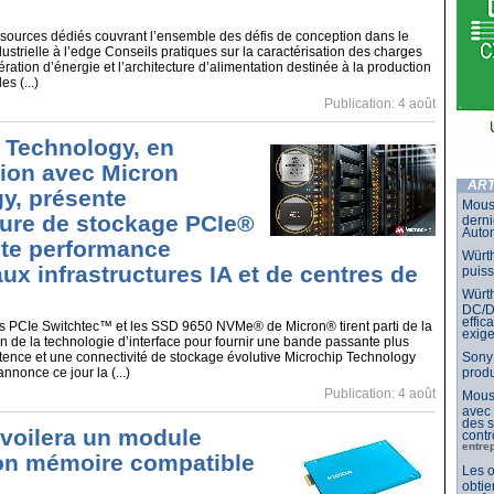
sources dédiés couvrant l’ensemble des défis de conception dans le
ustrielle à l’edge Conseils pratiques sur la caractérisation des charges
pération d’énergie et l’architecture d’alimentation destinée à la production
s (...)
Publication: 4 août
 Technology, en
tion avec Micron
ART
y, présente
Mouse
cture de stockage PCIe®
derni
Auto
te performance
Würth
ux infrastructures IA et de centres de
puis
Würth
DC/DC
effic
PCIe Switchtec™ et les SSD 9650 NVMe® de Micron® tirent parti de la
exig
n de la technologie d’interface pour fournir une bande passante plus
Sony 
latence et une connectivité de stockage évolutive Microchip Technology
prod
nonce ce jour la (...)
Publication: 4 août
Mouse
avec
des s
voilera un module
contr
entre
on mémoire compatible
Les o
obtie