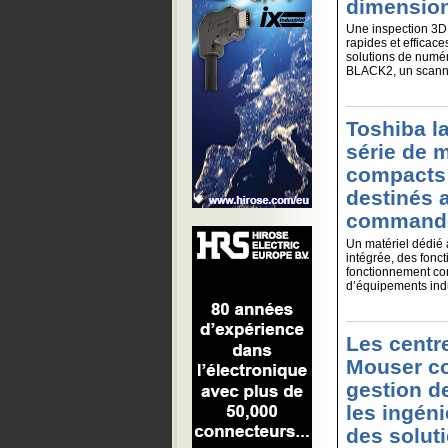
dimension
Une inspection 3D c
rapides et efficac
solutions de numé
BLACK2, un scanner
Toshiba l
série de 
compacts
destinés 
commande
Un matériel dédié
intégrée, des fonct
fonctionnement con
d’équipements indu
Les centr
Mouser con
gestion de
les ingén
des soluti