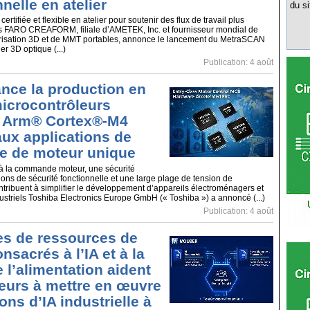
nelle en atelier
du si
ertifiée et flexible en atelier pour soutenir des flux de travail plus
es FARO CREAFORM, filiale d’AMETEK, Inc. et fournisseur mondial de
risation 3D et de MMT portables, annonce le lancement du MetraSCAN
 3D optique (...)
Publication: 4 août
ance la production en
microcontrôleurs
 Arm® Cortex®-M4
aux applications de
 de moteur unique
 à la commande moteur, une sécurité
ions de sécurité fonctionnelle et une large plage de tension de
tribuent à simplifier le développement d’appareils électroménagers et
striels Toshiba Electronics Europe GmbH (« Toshiba ») a annoncé (...)
Publication: 4 août
es de ressources de
sacrés à l’IA et à la
 l’alimentation aident
ieurs à mettre en œuvre
ons d’IA industrielle à