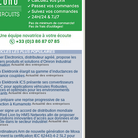
ICLES LES PLUS POPULAIRES
r Electronics, distributeur agréé, propose les
ers produits et solutions d’Omron Industrial
mation
Actualité des entreprises
 Elektronik élargit sa gamme d’inductances de
sance couplées
Actualité des entreprises
 Elektronik ICS présente ses convertisseurs
 pour applications véhicules Robustes,
aces et optimisés pour les environnements
eants
Actualité des entreprises
prépare une reprise progressive de sa
uction à Kumamoto
Actualité des entreprises
r signe un accord de distribution mondiale
 Red Lion by HMS Networks afin de proposer
olutions innovantes d’accès aux données et de
ôle dans le secteur industriel
Actualité des
prises
rdinateurs Arm de nouvelle génération de Moxa
nnent la certification IEC 62443-4-2 SL2 pour