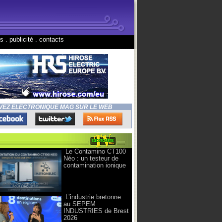
ns
.
publicité
.
contacts
VEZ ELECTRONIQUE MAG SUR LE WEB
Le Contamino CT100
Néo : un testeur de
contamination ionique
L’industrie bretonne
au SEPEM
INDUSTRIES de Brest
2026