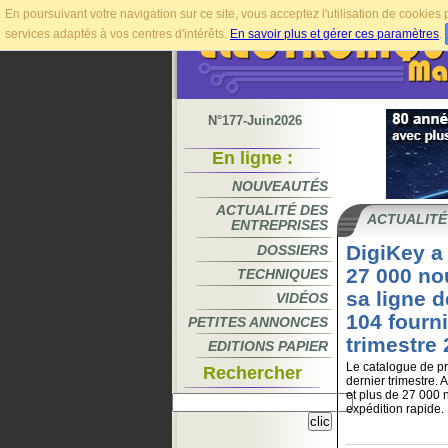
En poursuivant votre navigation sur ce site, vous acceptez l'utilisation de cookie
services adaptés à vos centres d'intérêts.
En savoir plus et gérer ces paramètres
.
N°177-Juin2026
En ligne :
NOUVEAUTÉS
ACTUALITÉ DES
ACTUALITÉ
ENTREPRISES
DigiKey a
DOSSIERS
27 000 n
TECHNIQUES
sa ligne d
VIDÉOS
104 fourn
PETITES ANNONCES
trimestre
EDITIONS PAPIER
Le catalogue de pr
Rechercher
dernier trimestre.
et plus de 27 000 
expédition rapide. D