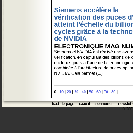
Siemens accélère la
vérification des puces d’
atteint l’échelle du billio
cycles grâce à la techno
de NVIDIA
ELECTRONIQUE MAG NU
Siemens et NVIDIA ont réalisé une avan
vérification, en capturant des billions de
quelques jours à l’aide de la technolog
combinée à l’architecture de puces opti
NVIDIA. Cela permet (...)
0
|
10
|
20
|
30
|
40
|
50
|
60
|
70
|
80
|
...
haut de page
.
accueil
.
abonnement
.
newslett
© 2007