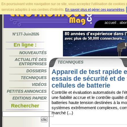
En poursuivant votre navigation sur ce site, vous acceptez l'utilisation de cookie
services adaptés à vos centres d'intérêts.
En savoir plus et gérer ces paramètres
.
accueil
.
abo
N°177-Juin2026
En ligne :
NOUVEAUTÉS
ACTUALITÉ DES
TECHNIQUES
ENTREPRISES
Appareil de test rapide e
DOSSIERS
essais de sécurité et d
TECHNIQUES
cellules de batterie
VIDÉOS
PETITES ANNONCES
Contrôle et évaluation automatisés de l’ét
une fiabilité accrue et le contrôle qualité
EDITIONS PAPIER
batteries haute tension destinées à la mo
Rechercher
systèmes extrêmement complexes, com
marché (...)