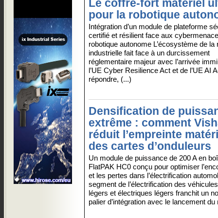
Le coffre-fort matériel u
pour la robotique auto
Intégration d’un module de plateforme sé
certifié et résilient face aux cybermenace
robotique autonome L’écosystème de la 
industrielle fait face à un durcissement
réglementaire majeur avec l’arrivée imm
l’UE Cyber Resilience Act et de l’UE AI A
répondre, (...)
Densification de puissa
extrême : comment Vis
réduit l’empreinte matéri
des cartes d’onduleurs
Un module de puissance de 200 A en boît
FlatPAK HC0 conçu pour optimiser l’en
et les pertes dans l’électrification automo
segment de l’électrification des véhicule
légers et électriques légers franchit un 
palier d’intégration avec le lancement du