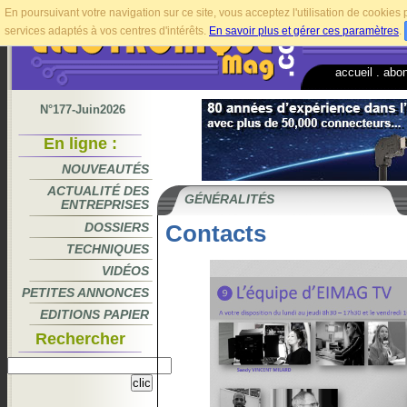
En poursuivant votre navigation sur ce site, vous acceptez l'utilisation de cookie
services adaptés à vos centres d'intérêts.
En savoir plus et gérer ces paramètres
.
accueil
.
abo
N°177-Juin2026
En ligne :
NOUVEAUTÉS
ACTUALITÉ DES
GÉNÉRALITÉS
ENTREPRISES
DOSSIERS
Contacts
TECHNIQUES
VIDÉOS
PETITES ANNONCES
EDITIONS PAPIER
Rechercher