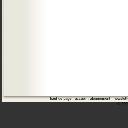
haut de page
.
accueil
.
abonnement
.
newslett
© 2007