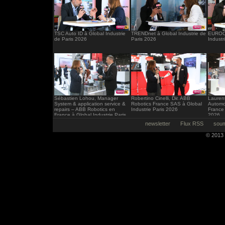
TSC Auto ID à Global Industrie
TRENDnet à Global Industrie de
EUROCI
de Paris 2026
Paris 2026
Industr
Sébastien Lohou, Manager
Robertino Cinelli, Dir. ABB
Laurent
System & application service &
Robotics France SAS à Global
Automo
repairs – ABB Robotics en
Industrie Paris 2026
France 
France à Global Industrie Paris
2026
2026
newsletter
Flux RSS
soum
© 2013 -