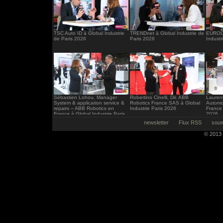
TSC Auto ID à Global Industrie
TRENDnet à Global Industrie de
EUROCI
de Paris 2026
Paris 2026
Industr
Sébastien Lohou, Manager
Robertino Cinelli, Dir. ABB
Laurent
System & application service &
Robotics France SAS à Global
Automo
repairs – ABB Robotics en
Industrie Paris 2026
France 
France à Global Industrie Paris
2026
2026
newsletter
Flux RSS
soum
© 2013 -