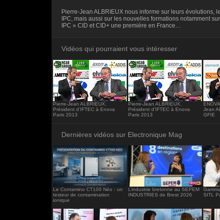
<iframe src="https://www.electronique-ma
Pierre-Jean ALBRIEUX nous informe sur leurs évolutions, l
frameborder="0"></iframe>
IPC, mais aussi sur les nouvelles formations notamment sur
IPC » CID et CID+ une première en France…
Vidéos qui pourraient vous intéresser
Pierre-Jean ALBRIEUX,
Pierre-Jean ALBRIEUX,
ENOVA 
Président d'IFTEC à Enova
Président d’IFTEC à Enova
Jean A
Paris 2013
Paris 2013
GFIE
Dernières vidéos sur Electronique Mag
Le Contamino CT100 Néo : un
L’industrie bretonne au SEPEM
Gamma 
testeur de contamination
INDUSTRIES de Brest 2026
SITL P
ionique