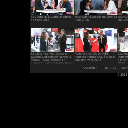
TSC Auto ID à Global Industrie
TRENDnet à Global Industrie de
EUROCI
de Paris 2026
Paris 2026
Industr
Sébastien Lohou, Manager
Robertino Cinelli, Dir. ABB
Laurent
System & application service &
Robotics France SAS à Global
Automo
repairs – ABB Robotics en
Industrie Paris 2026
France 
France à Global Industrie Paris
2026
2026
newsletter
Flux RSS
soum
© 2013 -