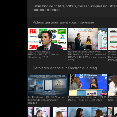
<iframe src="https://www.electronique-ma
Fabrication de boîtiers, coffrets, pièces plastiques industrie
frameborder="0"></iframe>
sans frais de moule.
Vidéos qui pourraient vous intéresser
Jean-Yves Bruyas,
Rencontre avec Jean-Yves
Patrick
REVOLUPLAST, à Enova
BRUYAS, Directeur Commercial
Commer
Strasbourg 2017
REVOLUPLAST sur electronica
Petites
2022
ENOVA 
Dernières vidéos sur Electronique Mag
Le Contamino CT100 Néo : un
L’industrie bretonne au SEPEM
Gamma 
testeur de contamination
INDUSTRIES de Brest 2026
SITL P
ionique