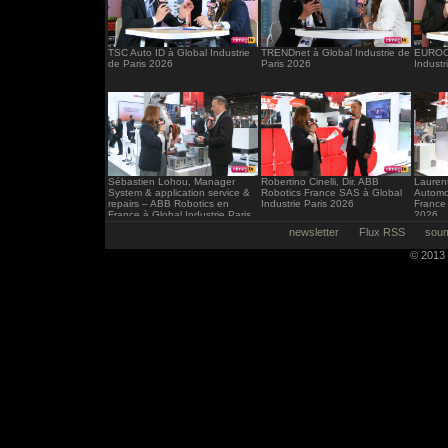
TSC Auto ID à Global Industrie
TRENDnet à Global Industrie de
EUROCI
de Paris 2026
Paris 2026
Industr
Sébastien Lohou, Manager
Robertino Cinelli, Dir. ABB
Laurent
System & application service &
Robotics France SAS à Global
Automo
repairs – ABB Robotics en
Industrie Paris 2026
France 
France à Global Industrie Paris
2026
2026
newsletter
Flux RSS
soum
© 2013 -