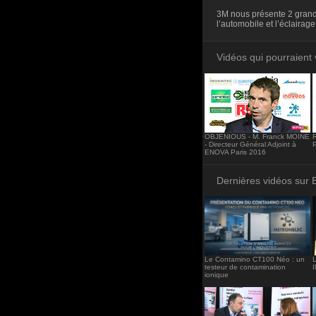
<iframe src="http
3M nous présente 2 grande
frameborder="0"><
l’automobile et l’éclaira
Vidéos qui pourraient 
OBJENIOUS - M. Franck MOINE
- Directeur Général Adjoint à
ENOVA Paris 2016
Dernières vidéos sur 
Le Contamino CT100 Néo : un
L
testeur de contamination
ionique