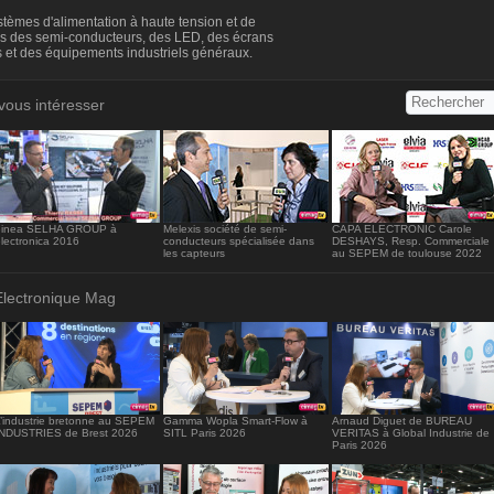
s://www.electronique-mag.com/embed11973" width="416" hei
tèmes d'alimentation à haute tension et de
/iframe>
és des semi-conducteurs, des LED, des écrans
es et des équipements industriels généraux.
vous intéresser
einea SELHA GROUP à
Melexis société de semi-
CAPA ELECTRONIC Carole
lectronica 2016
conducteurs spécialisée dans
DESHAYS, Resp. Commerciale
les capteurs
au SEPEM de toulouse 2022
Electronique Mag
’industrie bretonne au SEPEM
Gamma Wopla Smart-Flow à
Arnaud Diguet de BUREAU
INDUSTRIES de Brest 2026
SITL Paris 2026
VERITAS à Global Industrie de
Paris 2026