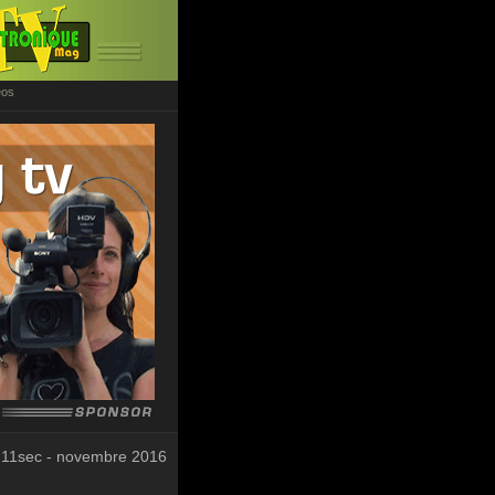
éos
 11sec - novembre 2016