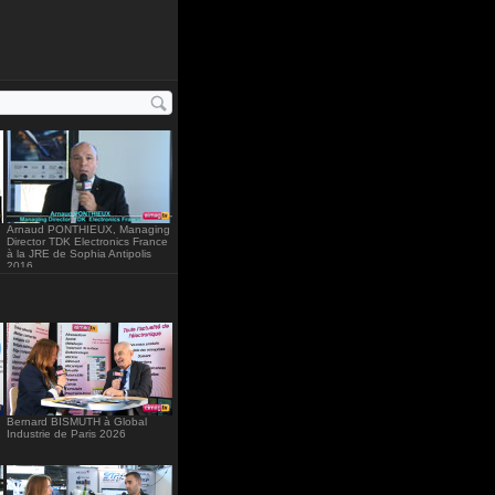
ght="234"
Arnaud PONTHIEUX, Managing
Director TDK Electronics France
à la JRE de Sophia Antipolis
2016
Bernard BISMUTH à Global
Industrie de Paris 2026