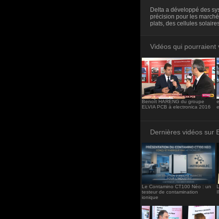
<iframe src="http
Delta a développé des sys
frameborder="0"><
précision pour les march
plats, des cellules solair
Vidéos qui pourraient 
Benoît HARENG du groupe
ELVIA PCB à electronica 2016
e
Dernières vidéos sur 
Le Contamino CT100 Néo : un
L
testeur de contamination
ionique