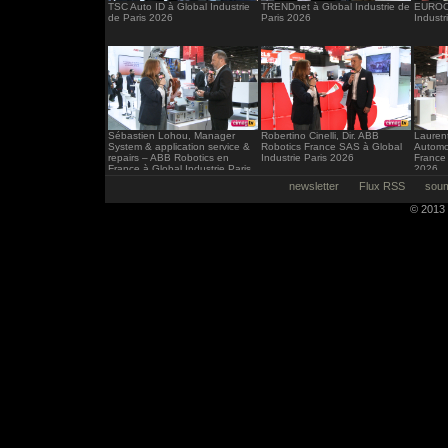
TSC Auto ID à Global Industrie
TRENDnet à Global Industrie de
EUROCI
de Paris 2026
Paris 2026
Industr
Sébastien Lohou, Manager
Robertino Cinelli, Dir. ABB
Laurent
System & application service &
Robotics France SAS à Global
Automo
repairs – ABB Robotics en
Industrie Paris 2026
France 
France à Global Industrie Paris
2026
2026
newsletter
Flux RSS
soum
© 2013 -