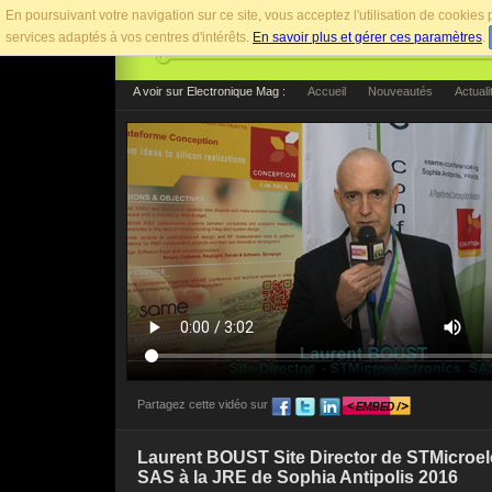
En poursuivant votre navigation sur ce site, vous acceptez l'utilisation de cookie
services adaptés à vos centres d'intérêts.
En savoir plus et gérer ces paramètres
.
A voir sur Electronique Mag :
Accueil
Nouveautés
Actuali
Partagez cette vidéo sur
Pour afficher cette vidéo sur votre site web, utilise
Laurent BOUST Site Director de STMicroel
SAS à la JRE de Sophia Antipolis 2016