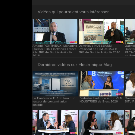
<iframe src="https://www.electronique-ma
frameborder="0"></iframe>
Vidéos qui pourraient vous intéresser
Arnaud PONTHIEUX, Managing
Dominique NUSSBAUM,
Gabrie
Director TDK Electronics France
Président de CIM PACA à la
Directe
à la JRE de Sophia Antipolis
JRE de Sophia Antipolis 2016
PACA 
2016
de Soph
Dernières vidéos sur Electronique Mag
Le Contamino CT100 Néo : un
L’industrie bretonne au SEPEM
Gamma 
testeur de contamination
INDUSTRIES de Brest 2026
SITL P
ionique