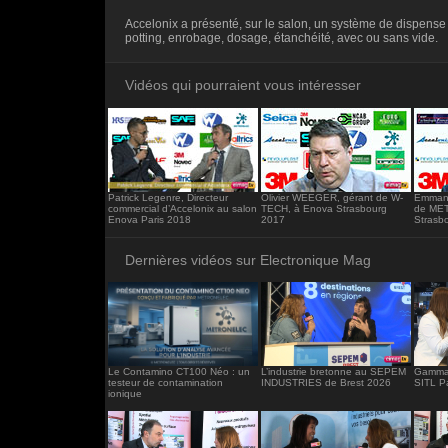
<iframe src="https://www.electronique-ma
Accelonix a présenté, sur le salon, un système de dispense 
frameborder="0"></iframe>
potting, enrobage, dosage, étanchéité, avec ou sans vide.
Vidéos qui pourraient vous intéresser
Patrick Legenre, Directeur
Olivier WEEGER, gérant de W-
Emmanu
commercial d’Accelonix au salon
TECH, à Enova Strasbourg
de ME
Enova Paris 2018
2017
Strasb
Dernières vidéos sur Electronique Mag
Le Contamino CT100 Néo : un
L’industrie bretonne au SEPEM
Gamma 
testeur de contamination
INDUSTRIES de Brest 2026
SITL P
ionique