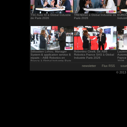
TSC Auto ID à Global Industrie
TRENDnet à Global Industrie de
EUROCI
de Paris 2026
Paris 2026
Industr
Sébastien Lohou, Manager
Robertino Cinelli, Dir. ABB
Laurent
System & application service &
Robotics France SAS à Global
Automo
repairs – ABB Robotics en
Industrie Paris 2026
France 
France à Global Industrie Paris
2026
2026
newsletter
Flux RSS
soum
© 2013 -