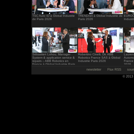
TSC Auto ID à Global Industrie
TRENDnet à Global Industrie de
EUROCI
de Paris 2026
Paris 2026
Industr
Sébastien Lohou, Manager
Robertino Cinelli, Dir. ABB
Laurent
System & application service &
Robotics France SAS à Global
Automo
repairs – ABB Robotics en
Industrie Paris 2026
France 
France à Global Industrie Paris
2026
2026
newsletter
Flux RSS
soum
© 2013 -