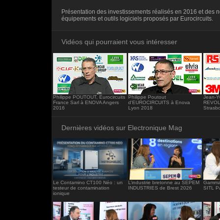
<iframe src="https://www.electronique-ma
Présentation des investissements réalisés en 2016 et des
frameborder="0"></iframe>
équipements et outils logiciels proposés par Eurocircuits.
Vidéos qui pourraient vous intéresser
Philippe POUTOUT, Eurocircuits
Philippe Poutout
Jean-Y
France Sarl à ENOVA Angers
d'EUROCIRCUITS à Enova
REVOL
2016
Lyon 2018
Strasb
Dernières vidéos sur Electronique Mag
Le Contamino CT100 Néo : un
L’industrie bretonne au SEPEM
Gamma 
testeur de contamination
INDUSTRIES de Brest 2026
SITL P
ionique