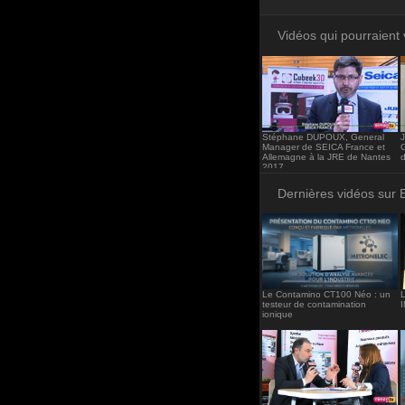
<iframe src="http
frameborder="0"><
Vidéos qui pourraient 
Stéphane DUPOUX, General
J
Manager de SEICA France et
Allemagne à la JRE de Nantes
2017
Dernières vidéos sur 
Le Contamino CT100 Néo : un
L
testeur de contamination
ionique