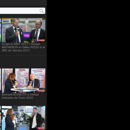
ght="234"
Acsiel et WEF 2017? Gérard
MATHERON et Gilles RIZZO à la
JRE de Nantes 2017
Bernard BISMUTH à Global
Industrie de Paris 2026