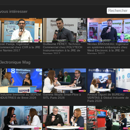
s://www.electronique-mag.com/embed12599" width="416" hei
/iframe>
vous intéresser
osé Pareja, Ingénieur
Guillaume FÉRET, Technico-
Nicolas BRASSEAU, Ingénieur
Commercial chez CXR à la JRE
Commercial chez POLYTECH
en systèmes embarqués chez
de Nantes 2017
Instrumentation à la JRE de
West Electronic à la JRE de
Nantes 2017
Nantes 2017
Electronique Mag
’industrie bretonne au SEPEM
Gamma Wopla Smart-Flow à
Arnaud Diguet de BUREAU
INDUSTRIES de Brest 2026
SITL Paris 2026
VERITAS à Global Industrie de
Paris 2026