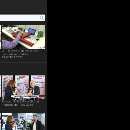
ght="234"
CIF: la station de placement
manuel pour CMS –
EASYPLACER
Bernard BISMUTH à Global
Industrie de Paris 2026