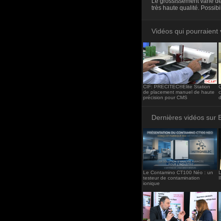
Le grossissement varie de
<iframe src="http
très haute qualité. Possibi
frameborder="0"><
Vidéos qui pourraient 
CIF: PRECITEC®Elite Station
C
de placement manuel de haute
c
précision pour CMS
d
Dernières vidéos sur 
Le Contamino CT100 Néo : un
L
testeur de contamination
ionique