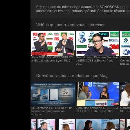
<iframe src="https://www.electronique-ma
Présentation du microscope acoustique SONOSCAN pour l
frameborder="0"></iframe>
laboratoire et les applications spécialisées haute résolution
Vidéos qui pourraient vous intéresser
Alain DUFLOS, METRONELEC
Quentin Nigi, Directeur Général
Franco
à Global Industrie Lyon 2019
d'AIRNODES à Enova Paris
Commer
2017
Enova 
Dernières vidéos sur Electronique Mag
Le Contamino CT100 Néo : un
L’industrie bretonne au SEPEM
Gamma 
testeur de contamination
INDUSTRIES de Brest 2026
SITL P
ionique