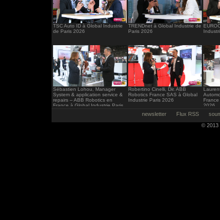
TSC Auto ID à Global Industrie
TRENDnet à Global Industrie de
EUROCI
de Paris 2026
Paris 2026
Industr
Sébastien Lohou, Manager
Robertino Cinelli, Dir. ABB
Laurent
System & application service &
Robotics France SAS à Global
Automo
repairs – ABB Robotics en
Industrie Paris 2026
France 
France à Global Industrie Paris
2026
2026
newsletter
Flux RSS
soum
© 2013 -