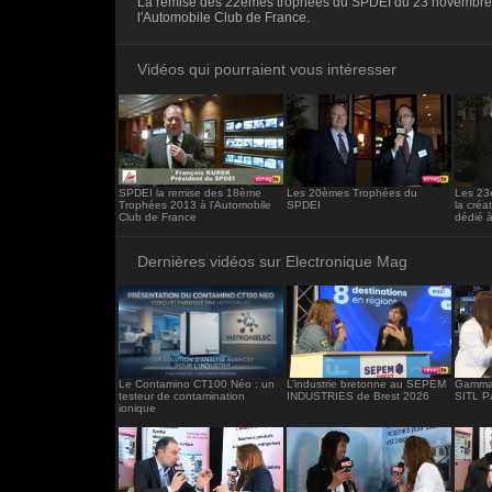
La remise des 22èmes trophées du SPDEI du 23 novembre
<iframe src="https://www.electronique-ma
l'Automobile Club de France.
frameborder="0"></iframe>
Vidéos qui pourraient vous intéresser
SPDEI la remise des 18ème
Les 20èmes Trophées du
Les 23
Trophées 2013 à l'Automobile
SPDEI
la créa
Club de France
dédié à
Dernières vidéos sur Electronique Mag
Le Contamino CT100 Néo : un
L’industrie bretonne au SEPEM
Gamma 
testeur de contamination
INDUSTRIES de Brest 2026
SITL P
ionique