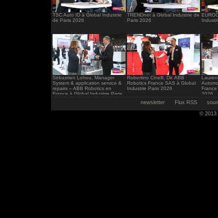
TSC Auto ID à Global Industrie
TRENDnet à Global Industrie de
EUROCI
de Paris 2026
Paris 2026
Industr
Sébastien Lohou, Manager
Robertino Cinelli, Dir. ABB
Laurent
System & application service &
Robotics France SAS à Global
Automo
repairs – ABB Robotics en
Industrie Paris 2026
France 
France à Global Industrie Paris
2026
2026
newsletter
Flux RSS
soum
© 2013 -