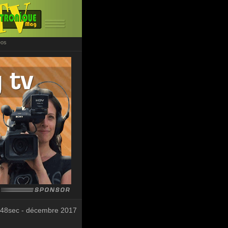
éos
 48sec - décembre 2017