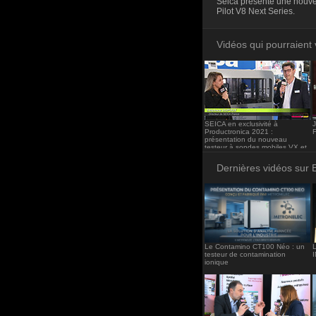
Seica présente une nouvel
<iframe src="http
Pilot V8 Next Series.
frameborder="0"><
Vidéos qui pourraient 
SEICA en exclusivité à
Productronica 2021 :
présentation du nouveau
testeur à sondes mobiles VX et
chez OMRON la VTS 1080
Dernières vidéos sur 
Le Contamino CT100 Néo : un
L
testeur de contamination
ionique