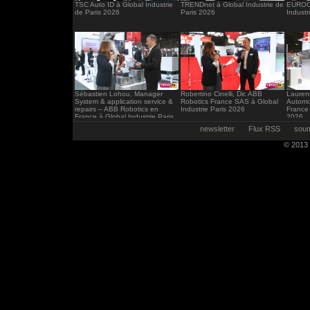
TSC Auto ID à Global Industrie
TRENDnet à Global Industrie de
EUROCI
de Paris 2026
Paris 2026
Industr
Sébastien Lohou, Manager
Robertino Cinelli, Dir. ABB
Laurent
System & application service &
Robotics France SAS à Global
Automo
repairs – ABB Robotics en
Industrie Paris 2026
France 
France à Global Industrie Paris
2026
2026
newsletter
Flux RSS
soum
© 2013 -