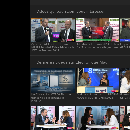
<iframe src="https://www.electronique-ma
frameborder="0"></iframe>
Vidéos qui pourraient vous intéresser
Acsiel et WEF 2017? Gérard
JRE d'acsiel de mai 2016, Gilles
La pre
MATHERON et Gilles RIZZO à la
RIZZO commente cette journée
ACSIE
JRE de Nantes 2017
Dernières vidéos sur Electronique Mag
Le Contamino CT100 Néo : un
L’industrie bretonne au SEPEM
Gamma 
testeur de contamination
INDUSTRIES de Brest 2026
SITL P
ionique