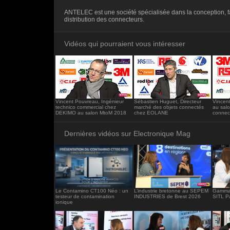
<iframe src="https://www.electronique-ma
ANTELEC est une société spécialisée dans la conception, fa
frameborder="0"></iframe>
distribution des connecteurs.
Vidéos qui pourraient vous intéresser
Vincent Pouvreau, Ingénieur
Sébastien Huguet, Directeur
Vincent
technico commercial chez
marché des objets connectés
au salo
DEKIMO au salon MtoM 2018
chez EOLANE
connec
Dernières vidéos sur Electronique Mag
Le Contamino CT100 Néo : un
L’industrie bretonne au SEPEM
Gamma 
testeur de contamination
INDUSTRIES de Brest 2026
SITL P
ionique