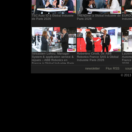
TSC Auto ID à Global Industrie
TRENDnet à Global Industrie de
EUROCI
de Paris 2026
Paris 2026
Industr
Sébastien Lohou, Manager
Robertino Cinelli, Dir. ABB
Laurent
System & application service &
Robotics France SAS à Global
Automo
repairs – ABB Robotics en
Industrie Paris 2026
France 
France à Global Industrie Paris
2026
2026
newsletter
Flux RSS
soum
© 2013 -