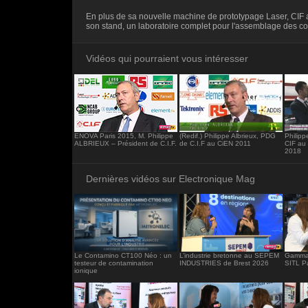
<iframe src="https://www.electronique-ma
En plus de sa nouvelle machine de prototypage Laser, CIF 
frameborder="0"></iframe>
son stand, un laboratoire complet pour l'assemblage des 
Vidéos qui pourraient vous intéresser
ENOVA Paris 2015, M. Philippe
(Redif.) Philippe Albrieux, PDG
Philipp
ALBRIEUX – Président de C.I.F.
de C.I.F au CiEN 2011
CIF au 
2018
Dernières vidéos sur Electronique Mag
Le Contamino CT100 Néo : un
L’industrie bretonne au SEPEM
Gamma 
testeur de contamination
INDUSTRIES de Brest 2026
SITL P
ionique