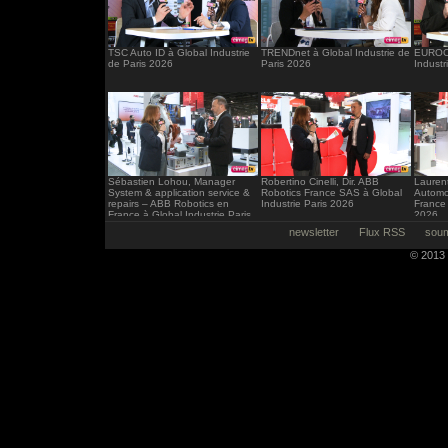
TSC Auto ID à Global Industrie
TRENDnet à Global Industrie de
EUROCI
de Paris 2026
Paris 2026
Industr
Sébastien Lohou, Manager
Robertino Cinelli, Dir. ABB
Laurent
System & application service &
Robotics France SAS à Global
Automo
repairs – ABB Robotics en
Industrie Paris 2026
France 
France à Global Industrie Paris
2026
2026
newsletter
Flux RSS
soum
© 2013 -