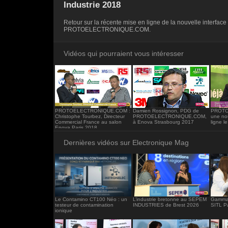
<iframe src="https://www.electronique-ma
Industrie 2018
frameborder="0"></iframe>
Retour sur la récente mise en ligne de la nouvelle interface 
PROTOELECTRONIQUE.COM.
Vidéos qui pourraient vous intéresser
PROTOELECTRONIQUE.COM :
Damien Rossignon, PDG de
PROTO
Christophe Tourbez, Directeur
PROTOELECTRONIQUE.COM,
une nou
Commercial France au salon
à Enova Strasbourg 2017
ligne l
Enova Paris 2018
Dernières vidéos sur Electronique Mag
Le Contamino CT100 Néo : un
L’industrie bretonne au SEPEM
Gamma 
testeur de contamination
INDUSTRIES de Brest 2026
SITL P
ionique