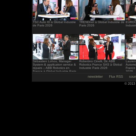
TSC Auto ID à Global Industrie
TRENDnet à Global Industrie de
EUROCI
de Paris 2026
Paris 2026
Industr
Sébastien Lohou, Manager
Robertino Cinelli, Dir. ABB
Laurent
System & application service &
Robotics France SAS à Global
Automo
repairs – ABB Robotics en
Industrie Paris 2026
France 
France à Global Industrie Paris
2026
2026
newsletter
Flux RSS
soum
© 2013 -