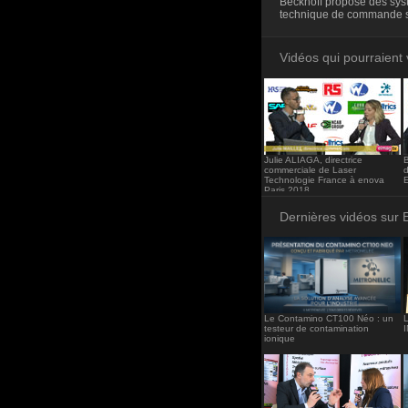
Beckhoff propose des sys
<iframe src="http
technique de commande s
frameborder="0"><
Vidéos qui pourraient 
Julie ALIAGA, directrice
commerciale de Laser
Technologie France à enova
Paris 2018
Dernières vidéos sur 
Le Contamino CT100 Néo : un
L
testeur de contamination
ionique