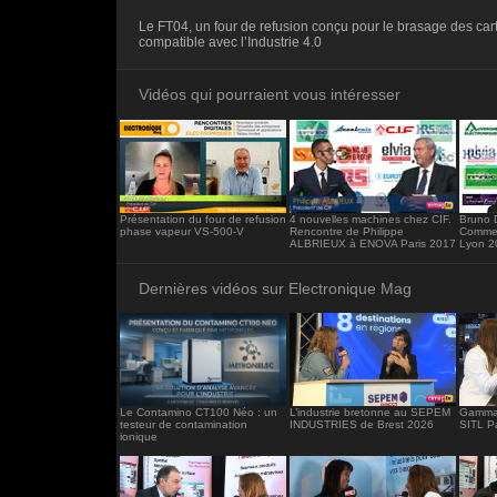
<iframe src="https://www.electronique-ma
Le FT04, un four de refusion conçu pour le brasage des ca
frameborder="0"></iframe>
compatible avec l’Industrie 4.0
Vidéos qui pourraient vous intéresser
Présentation du four de refusion
4 nouvelles machines chez CIF.
Bruno 
phase vapeur VS-500-V
Rencontre de Philippe
Commer
ALBRIEUX à ENOVA Paris 2017
Lyon 2
Dernières vidéos sur Electronique Mag
Le Contamino CT100 Néo : un
L’industrie bretonne au SEPEM
Gamma 
testeur de contamination
INDUSTRIES de Brest 2026
SITL P
ionique