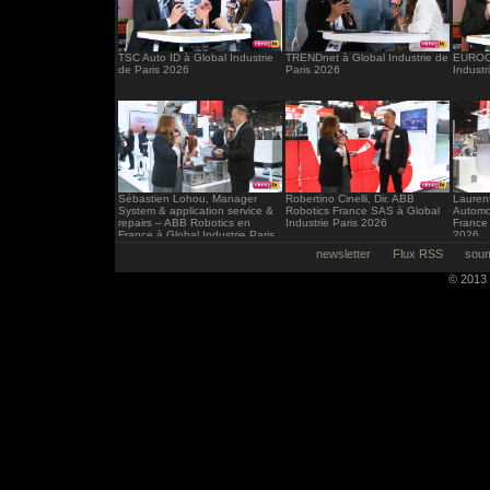
TSC Auto ID à Global Industrie
TRENDnet à Global Industrie de
EUROCI
de Paris 2026
Paris 2026
Industr
Sébastien Lohou, Manager
Robertino Cinelli, Dir. ABB
Laurent
System & application service &
Robotics France SAS à Global
Automo
repairs – ABB Robotics en
Industrie Paris 2026
France 
France à Global Industrie Paris
2026
2026
newsletter
Flux RSS
soum
© 2013 -