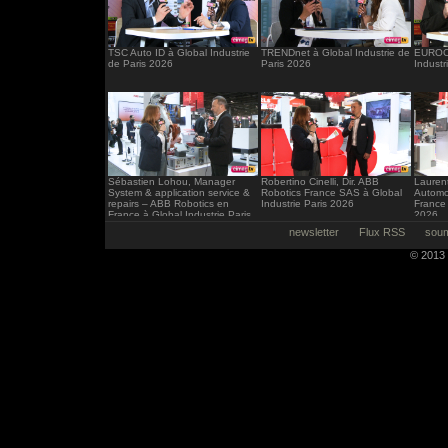
TSC Auto ID à Global Industrie
TRENDnet à Global Industrie de
EUROCI
de Paris 2026
Paris 2026
Industr
Sébastien Lohou, Manager
Robertino Cinelli, Dir. ABB
Laurent
System & application service &
Robotics France SAS à Global
Automo
repairs – ABB Robotics en
Industrie Paris 2026
France 
France à Global Industrie Paris
2026
2026
newsletter
Flux RSS
soum
© 2013 -