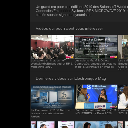
<iframe src="https://www.electronique-ma
Un grand cru pour ces éditions 2019 des Salons IoT World 
frameborder="0"></iframe>
Connectés/Embedded Systems. RF & MICROWAVE 2019 : u
placée sous le signe du dynamisme.
Vidéos qui pourraient vous intéresser
Les salons en images: IoT
Les salons MtoM & Objets
Les sa
World/MtoM/Embedded et RF &
Connectés, embedded systems
Embedd
Microwave 2019
et RF & Microwave en images
Objets
RF 20
Dernières vidéos sur Electronique Mag
Le Contamino CT100 Néo : un
L’industrie bretonne au SEPEM
Gamma 
testeur de contamination
INDUSTRIES de Brest 2026
SITL P
ionique