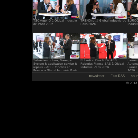
TSC Auto ID à Global Industrie
TRENDnet à Global Industrie de
EUROCI
de Paris 2026
Paris 2026
Industr
Sébastien Lohou, Manager
Robertino Cinelli, Dir. ABB
Laurent
System & application service &
Robotics France SAS à Global
Automo
repairs – ABB Robotics en
Industrie Paris 2026
France 
France à Global Industrie Paris
2026
2026
newsletter
Flux RSS
soum
© 2013 -