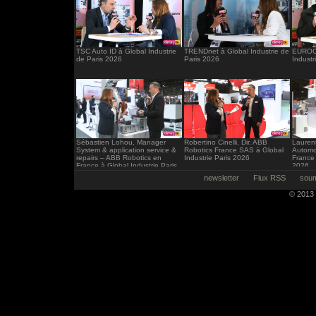
TSC Auto ID à Global Industrie
TRENDnet à Global Industrie de
EUROCI
de Paris 2026
Paris 2026
Industr
Sébastien Lohou, Manager
Robertino Cinelli, Dir. ABB
Laurent
System & application service &
Robotics France SAS à Global
Automo
repairs – ABB Robotics en
Industrie Paris 2026
France 
France à Global Industrie Paris
2026
2026
newsletter
Flux RSS
soum
© 2013 -