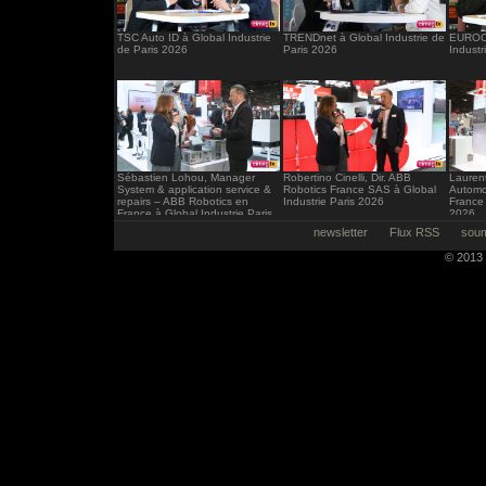
TSC Auto ID à Global Industrie
TRENDnet à Global Industrie de
EUROCI
de Paris 2026
Paris 2026
Industr
Sébastien Lohou, Manager
Robertino Cinelli, Dir. ABB
Laurent
System & application service &
Robotics France SAS à Global
Automo
repairs – ABB Robotics en
Industrie Paris 2026
France 
France à Global Industrie Paris
2026
2026
newsletter
Flux RSS
soum
© 2013 -