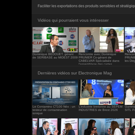
<iframe src="https://www.electronique-ma
Faciliter les exportations des produits sensibles et stratégiq
frameborder="0"></iframe>
Vidéos qui pourraient vous intéresser
Dominique BEDOUET, gérant
Rencontre avec Dominique
Rencon
de SERIBASE au MIDEST 2009
PRUNIER Co-gérant de
PRUNIE
CABELVAR Spécialisée dans
les Dir
l'assemblage des cartes
électroniques industrielles
Dernières vidéos sur Electronique Mag
Le Contamino CT100 Néo : un
L’industrie bretonne au SEPEM
Gamma 
testeur de contamination
INDUSTRIES de Brest 2026
SITL P
ionique