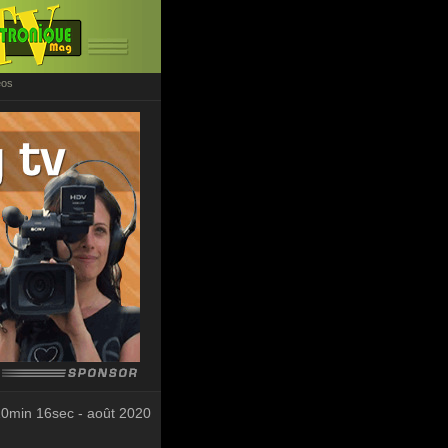
éos
0min 16sec - août 2020