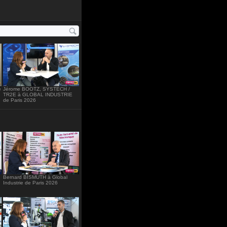
ght="234"
é
Jérome BOOTZ, SYSTECH /
TR2E à GLOBAL INDUSTRIE
de Paris 2026
Bernard BISMUTH à Global
Industrie de Paris 2026