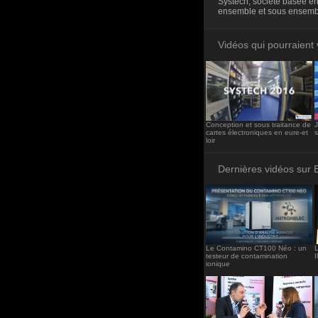
Systech, société basée en 
<iframe src="http
ensemble et sous ensembl
frameborder="0"><
Vidéos qui pourraient 
Conception et sous traitance de
cartes électroniques en eure-et
loir
Dernières vidéos sur 
Le Contamino CT100 Néo : un
L
testeur de contamination
ionique