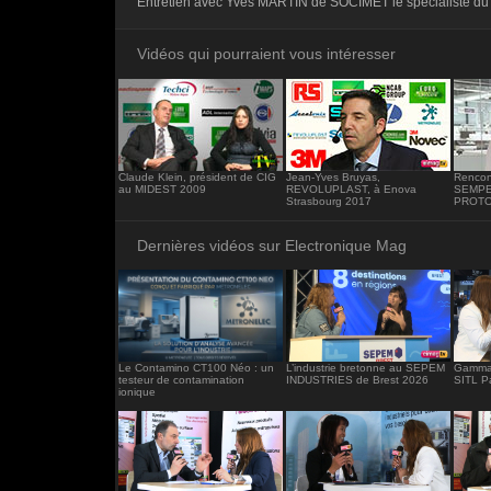
Entretien avec Yves MARTIN de SOCIMET le spécialiste du
<iframe src="https://www.electronique-ma
frameborder="0"></iframe>
Vidéos qui pourraient vous intéresser
Claude Klein, président de CIG
Jean-Yves Bruyas,
Rencon
au MIDEST 2009
REVOLUPLAST, à Enova
SEMPER
Strasbourg 2017
PROT
Dernières vidéos sur Electronique Mag
Le Contamino CT100 Néo : un
L’industrie bretonne au SEPEM
Gamma 
testeur de contamination
INDUSTRIES de Brest 2026
SITL P
ionique