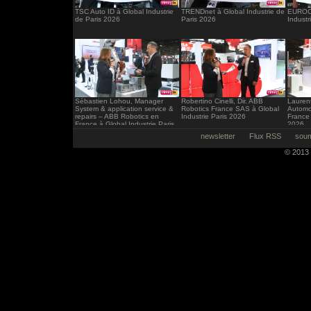
TSC Auto ID à Global Industrie
TRENDnet à Global Industrie de
EUROCI
de Paris 2026
Paris 2026
Industr
Sébastien Lohou, Manager
Robertino Cinelli, Dir. ABB
Laurent
System & application service &
Robotics France SAS à Global
Automo
repairs – ABB Robotics en
Industrie Paris 2026
France 
France à Global Industrie Paris
2026
2026
newsletter
Flux RSS
soum
© 2013 -