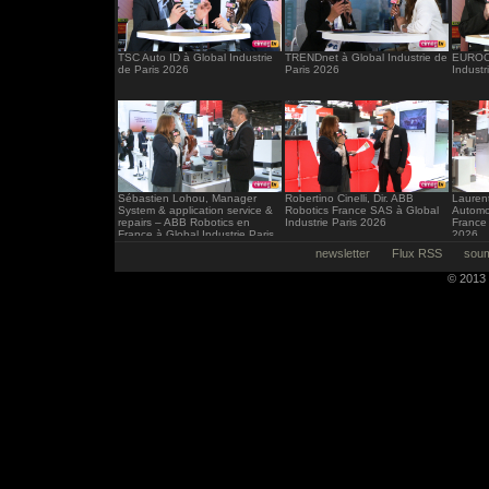
TSC Auto ID à Global Industrie
TRENDnet à Global Industrie de
EUROCI
de Paris 2026
Paris 2026
Industr
Sébastien Lohou, Manager
Robertino Cinelli, Dir. ABB
Laurent
System & application service &
Robotics France SAS à Global
Automo
repairs – ABB Robotics en
Industrie Paris 2026
France 
France à Global Industrie Paris
2026
2026
newsletter
Flux RSS
soum
© 2013 -