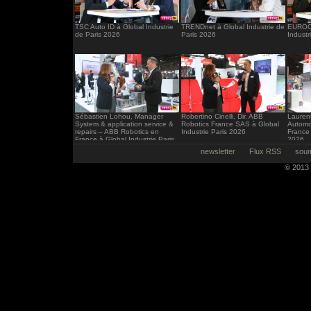
TSC Auto ID à Global Industrie
TRENDnet à Global Industrie de
EUROCI
de Paris 2026
Paris 2026
Industr
Sébastien Lohou, Manager
Robertino Cinelli, Dir. ABB
Laurent
System & application service &
Robotics France SAS à Global
Automo
repairs – ABB Robotics en
Industrie Paris 2026
France 
France à Global Industrie Paris
2026
2026
newsletter
Flux RSS
soum
© 2013 -