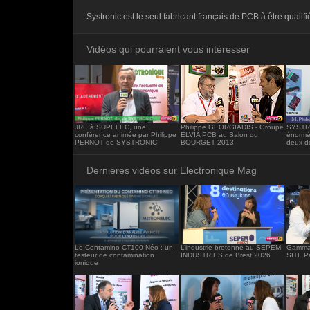
<iframe src="https://www.electronique-ma
Systronic est le seul fabricant français de PCB à être quali
frameborder="0"></iframe>
Vidéos qui pourraient vous intéresser
JRE à SUPELEC, une
Philippe GEORGIADIS - Groupe
SYSTRO
conférence animée par Philippe
ELVIA PCB au Salon du
énormé
PERNOT de SYSTRONIC
BOURGET 2013
deux d
Dernières vidéos sur Electronique Mag
Le Contamino CT100 Néo : un
L’industrie bretonne au SEPEM
Gamma 
testeur de contamination
INDUSTRIES de Brest 2026
SITL P
ionique