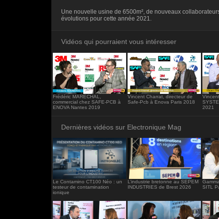
<iframe src="https://www.electronique-ma
Une nouvelle usine de 6500m², de nouveaux collaborateurs
frameborder="0"></iframe>
évolutions pour cette année 2021.
Vidéos qui pourraient vous intéresser
Frédéric MARECHAL,
Vincent Charrat, directeur de
Vincen
commercial chez SAFE-PCB à
Safe-Pcb à Enova Paris 2018
SYSTEC
ENOVA Nantes 2019
2021
Dernières vidéos sur Electronique Mag
Le Contamino CT100 Néo : un
L’industrie bretonne au SEPEM
Gamma 
testeur de contamination
INDUSTRIES de Brest 2026
SITL P
ionique