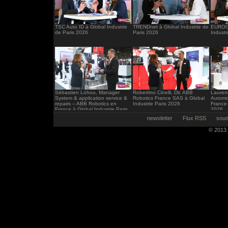
TSC Auto ID à Global Industrie
TRENDnet à Global Industrie de
EUROCI
de Paris 2026
Paris 2026
Industr
Sébastien Lohou, Manager
Robertino Cinelli, Dir. ABB
Laurent
System & application service &
Robotics France SAS à Global
Automo
repairs – ABB Robotics en
Industrie Paris 2026
France 
France à Global Industrie Paris
2026
2026
newsletter
Flux RSS
soum
© 2013 -