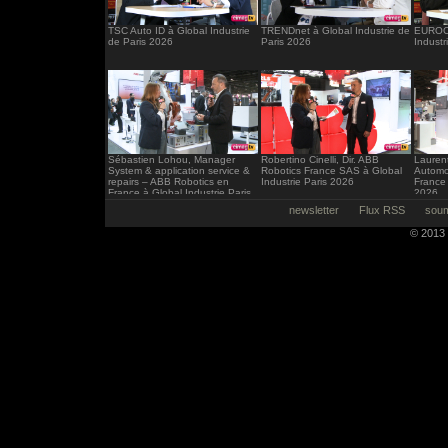
TSC Auto ID à Global Industrie
TRENDnet à Global Industrie de
EUROCI
de Paris 2026
Paris 2026
Industr
Sébastien Lohou, Manager
Robertino Cinelli, Dir. ABB
Laurent
System & application service &
Robotics France SAS à Global
Automo
repairs – ABB Robotics en
Industrie Paris 2026
France 
France à Global Industrie Paris
2026
2026
newsletter
Flux RSS
soum
© 2013 -