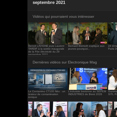
<iframe src="https://www.electronique-ma
septembre 2021
frameborder="0"></iframe>
Vidéos qui pourraient vous intéresser
Benoit LAVIGNE puis Laurent
Bernard Bismuth explique aux
24 ièm
TARDIF à la soirée inaugurale
jeunes pourquoi...
Paris 
de la Fée électricité du 29
septembre 2021
Dernières vidéos sur Electronique Mag
Le Contamino CT100 Néo : un
L’industrie bretonne au SEPEM
Gamma 
testeur de contamination
INDUSTRIES de Brest 2026
SITL P
ionique