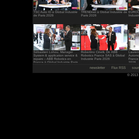
TSC Auto ID à Global Industrie
TRENDnet à Global Industrie de
EUROCI
de Paris 2026
Paris 2026
Industr
Sébastien Lohou, Manager
Robertino Cinelli, Dir. ABB
Laurent
System & application service &
Robotics France SAS à Global
Automo
repairs – ABB Robotics en
Industrie Paris 2026
France 
France à Global Industrie Paris
2026
2026
newsletter
Flux RSS
soum
© 2013 -