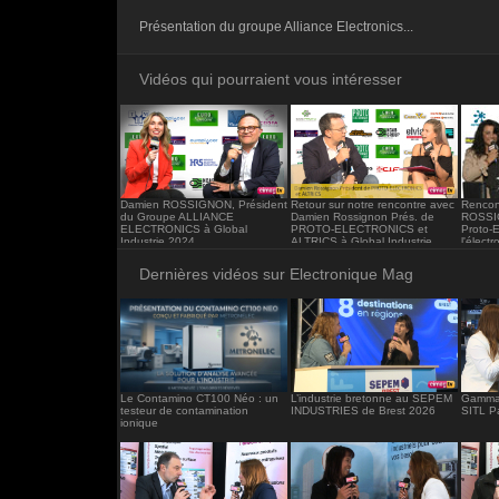
<iframe src="https://www.electronique-ma
Présentation du groupe Alliance Electronics...
frameborder="0"></iframe>
Vidéos qui pourraient vous intéresser
Damien ROSSIGNON, Président
Retour sur notre rencontre avec
Rencon
du Groupe ALLIANCE
Damien Rossignon Prés. de
ROSSIG
ELECTRONICS à Global
PROTO-ELECTRONICS et
Proto-E
Industrie 2024
ALTRICS à Global Industrie
l'élect
2021
Dernières vidéos sur Electronique Mag
Le Contamino CT100 Néo : un
L’industrie bretonne au SEPEM
Gamma 
testeur de contamination
INDUSTRIES de Brest 2026
SITL P
ionique