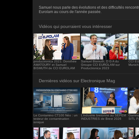
<iframe src="https://www.electronique-ma
Samuel nous parle des évolutions et des difficultés rencont
frameborder="0"></iframe>
Eurolam au cours de l'année passée.
Vidéos qui pourraient vous intéresser
productronica 2021: Dorothée
Samuel Bismuth, D G A du
CCI EU
AMATOURY et Samuel
Groupe CCI EUROLAM sur
Munich
BISMUTH de CCI EUROLAM
Productronica 2023
Dernières vidéos sur Electronique Mag
Le Contamino CT100 Néo : un
L’industrie bretonne au SEPEM
Gamma 
testeur de contamination
INDUSTRIES de Brest 2026
SITL P
ionique