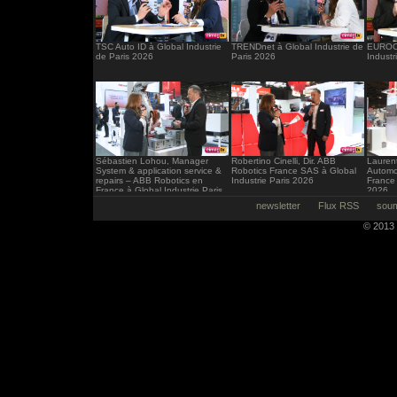
TSC Auto ID à Global Industrie
TRENDnet à Global Industrie de
EUROCI
de Paris 2026
Paris 2026
Industr
Sébastien Lohou, Manager
Robertino Cinelli, Dir. ABB
Laurent
System & application service &
Robotics France SAS à Global
Automo
repairs – ABB Robotics en
Industrie Paris 2026
France 
France à Global Industrie Paris
2026
2026
newsletter
Flux RSS
soum
© 2013 -