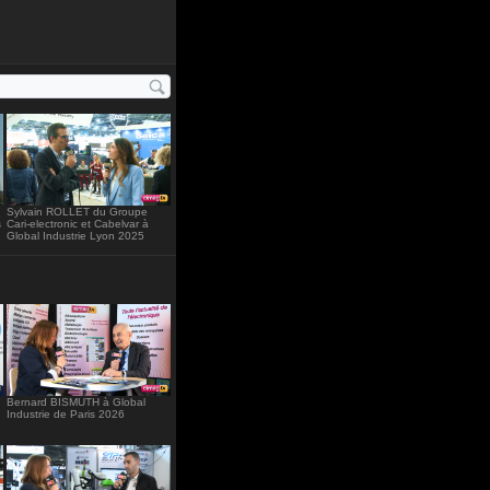
ght="234"
Sylvain ROLLET du Groupe
s
Cari-electronic et Cabelvar à
Global Industrie Lyon 2025
Bernard BISMUTH à Global
Industrie de Paris 2026