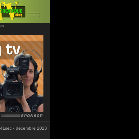
éos
 41sec - décembre 2023