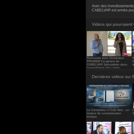
<iframe src="http
Avec des investissements 
frameborder="0"><
CABELVAR est armée pour
Vidéos qui pourraient 
Rencontre avec Dominique
PRUNIER Co-gérant de
CABELVAR Spécialisée dans
l
l'assemblage des cartes
électroniques industrielles
Dernières vidéos sur 
Le Contamino CT100 Néo : un
L
testeur de contamination
ionique