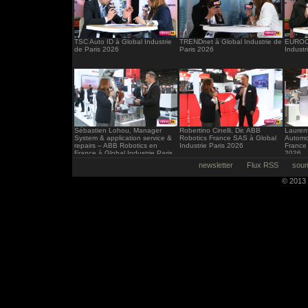
TSC Auto ID à Global Industrie
TRENDnet à Global Industrie de
EUROCI
de Paris 2026
Paris 2026
Industr
Sébastien Lohou, Manager
Robertino Cinelli, Dir. ABB
Laurent
System & application service &
Robotics France SAS à Global
Automo
repairs – ABB Robotics en
Industrie Paris 2026
France 
France à Global Industrie Paris
2026
2026
newsletter
Flux RSS
soum
© 2013 -