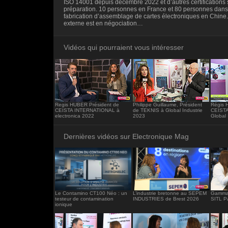
ISO 14001 depuis décembre 2022 et d’autres certifications 
<iframe src="https://www.electronique-ma
préparation. 10 personnes en France et 80 personnes dans 
frameborder="0"></iframe>
fabrication d’assemblage de cartes électroniques en Chine
externe est en négociation…
Vidéos qui pourraient vous intéresser
Regis HUBER Président de
Philippe Guillaume, Président
Régis H
CEISTA INTERNATIONAL à
de TEKNIS à Global Industrie
CEISTA
electronica 2022
2023
Global 
Dernières vidéos sur Electronique Mag
Le Contamino CT100 Néo : un
L’industrie bretonne au SEPEM
Gamma 
testeur de contamination
INDUSTRIES de Brest 2026
SITL P
ionique