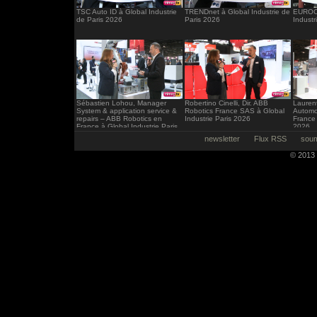
TSC Auto ID à Global Industrie
TRENDnet à Global Industrie de
EUROCI
de Paris 2026
Paris 2026
Industr
Sébastien Lohou, Manager
Robertino Cinelli, Dir. ABB
Laurent
System & application service &
Robotics France SAS à Global
Automo
repairs – ABB Robotics en
Industrie Paris 2026
France 
France à Global Industrie Paris
2026
2026
newsletter
Flux RSS
soum
© 2013 -