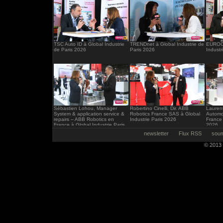
TSC Auto ID à Global Industrie
TRENDnet à Global Industrie de
EUROCI
de Paris 2026
Paris 2026
Industr
Sébastien Lohou, Manager
Robertino Cinelli, Dir. ABB
Laurent
System & application service &
Robotics France SAS à Global
Automo
repairs – ABB Robotics en
Industrie Paris 2026
France 
France à Global Industrie Paris
2026
2026
newsletter
Flux RSS
soum
© 2013 -