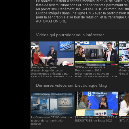
Le nouveau testeur à sondes mobiles Pilot VX de Seica S.p
<iframe src="https://www.electronique-ma
têtes de test multifonctions et indépendantes permettant de 
frameborder="0"></iframe>
60 points simultanément, les SPI et AOI 3D d'Omron Industr
Europe intégrés dans une ligne CMS avec la participation d
pour la sérigraphie et le four de refusion, et la transitique
AUTOMATION SRL.
Vidéos qui pourraient vous intéresser
Une ligne complète
SEICA en exclusivité à
Stépha
d'assemblage de cartes
Productronica 2021 :
Généra
électroniques présentée par
présentation du nouveau
Global 
SEICA à Global Industrie 2023
testeur à sondes mobiles VX et
chez OMRON la VTS 1080
Dernières vidéos sur Electronique Mag
Le Contamino CT100 Néo : un
L’industrie bretonne au SEPEM
Gamma 
testeur de contamination
INDUSTRIES de Brest 2026
SITL P
ionique