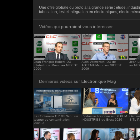
<iframe src="https://www.electronique-ma
Une offre globale du proto à la grande série : étude, industri
frameborder="0"></iframe>
fabrication, test et intégration en électroniques, électroméca
Vidéos qui pourraient vous intéresser
Jean François Robert, DG
Alain Vermersch, DG de
Jean L
d'Intertronic Maroc au MIDEST
ASTEMA Maroc au MIDEST
au MI
2009
2009
Dernières vidéos sur Electronique Mag
Le Contamino CT100 Néo : un
L’industrie bretonne au SEPEM
Gamma 
testeur de contamination
INDUSTRIES de Brest 2026
SITL P
ionique