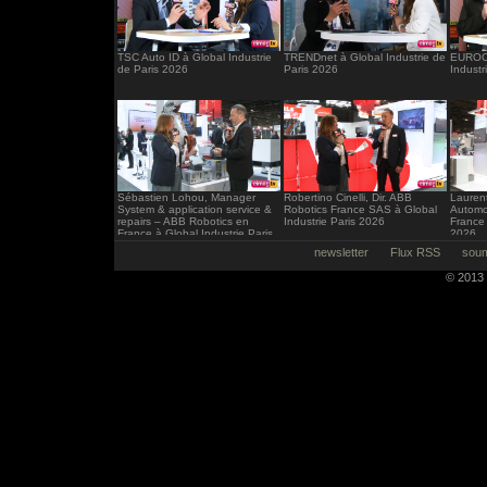
TSC Auto ID à Global Industrie
TRENDnet à Global Industrie de
EUROCI
de Paris 2026
Paris 2026
Industr
Sébastien Lohou, Manager
Robertino Cinelli, Dir. ABB
Laurent
System & application service &
Robotics France SAS à Global
Automo
repairs – ABB Robotics en
Industrie Paris 2026
France 
France à Global Industrie Paris
2026
2026
newsletter
Flux RSS
soum
© 2013 -