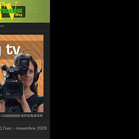
éos
 17sec - novembre 2009