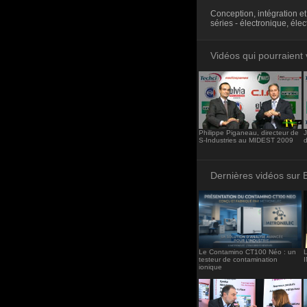
<iframe src="http
Conception, intégration et
frameborder="0"><
séries - électronique, éle
Vidéos qui pourraient 
Philippe Piganeau, directeur de
J
S-Industries au MIDEST 2009
Dernières vidéos sur 
Le Contamino CT100 Néo : un
L
testeur de contamination
ionique