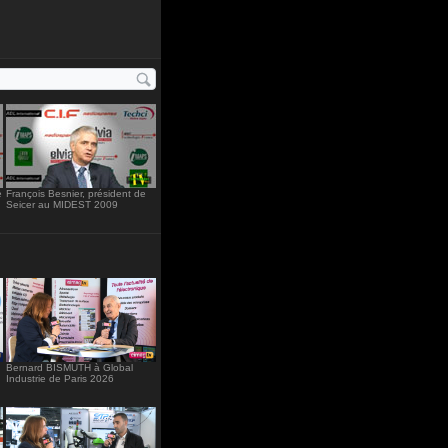
ht="234"
e
François Besnier, président de
Seicer au MIDEST 2009
Bernard BISMUTH à Global
Industrie de Paris 2026