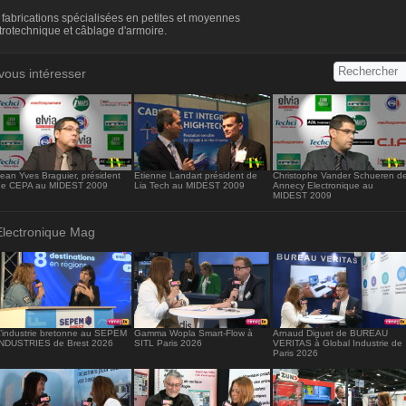
s://www.electronique-mag.com/embed2261" width="416" heig
 fabrications spécialisées en petites et moyennes
/iframe>
ctrotechnique et câblage d'armoire.
vous intéresser
ean Yves Braguier, président
Etienne Landart président de
Christophe Vander Schueren d
de CEPA au MIDEST 2009
Lia Tech au MIDEST 2009
Annecy Electronique au
MIDEST 2009
Electronique Mag
’industrie bretonne au SEPEM
Gamma Wopla Smart-Flow à
Arnaud Diguet de BUREAU
INDUSTRIES de Brest 2026
SITL Paris 2026
VERITAS à Global Industrie de
Paris 2026