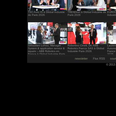
TSC Auto ID à Global Industrie
TRENDnet à Global Industrie de
EUROCI
de Paris 2026
Paris 2026
Industr
Sébastien Lohou, Manager
Robertino Cinelli, Dir. ABB
Laurent
System & application service &
Robotics France SAS à Global
Automo
repairs – ABB Robotics en
Industrie Paris 2026
France 
France à Global Industrie Paris
2026
2026
newsletter
Flux RSS
soum
© 2013 -