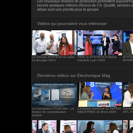
Les nouveaux moyens de production permettent aujourd'hu
<iframe src="https://www.electronique-ma
encore quelques millions d'Euros de CA. Qualité, services e
frameborder="0"></iframe>
délais sont une priorité pour le groupe.
Vidéos qui pourraient vous intéresser
Le Groupe SYSTECH au salon
TR2E et SYSTECH à Global
SYSTEC
du Bourget 2023
Industrie Lyon 2025
BOURGE
Dernières vidéos sur Electronique Mag
Le Contamino CT100 Néo : un
L’industrie bretonne au SEPEM
Gamma 
testeur de contamination
INDUSTRIES de Brest 2026
SITL P
ionique