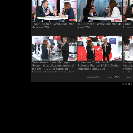
TSC Auto ID à Global Industrie
TRENDnet à Global Industrie de
EUROCI
de Paris 2026
Paris 2026
Industr
Sébastien Lohou, Manager
Robertino Cinelli, Dir. ABB
Laurent
System & application service &
Robotics France SAS à Global
Automo
repairs – ABB Robotics en
Industrie Paris 2026
France 
France à Global Industrie Paris
2026
2026
newsletter
Flux RSS
soum
© 2013 -