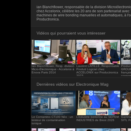
<iframe src="https://www.electronique-ma
ian Blanchflower, responsable de la division Microélectroni
frameborder="0"></iframe>
chez Accelonix, célèbre les 20 ans de son partenariat avec 
machines de wire bonding manuelles et automatiques, à l'
Productronica.
Vidéos qui pourraient vous intéresser
Ian Blanchflower, Resp. division
Laurent LAFILLÉ, Responsable
Produc
Micro-Electronique - Accelonix à
Produit Logiciel chez
GROUP e
Enova Paris 2014
ACCELONIX sur Productronica
françai
2023
consom
product
électro
Dernières vidéos sur Electronique Mag
Le Contamino CT100 Néo : un
L’industrie bretonne au SEPEM
Gamma 
testeur de contamination
INDUSTRIES de Brest 2026
SITL P
ionique