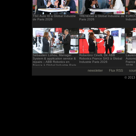
TSC Auto ID à Global Industrie
TRENDnet à Global Industrie de
EUROCI
de Paris 2026
Paris 2026
Industr
Sébastien Lohou, Manager
Robertino Cinelli, Dir. ABB
Laurent
System & application service &
Robotics France SAS à Global
Automo
repairs – ABB Robotics en
Industrie Paris 2026
France 
France à Global Industrie Paris
2026
2026
newsletter
Flux RSS
soum
© 2013 -