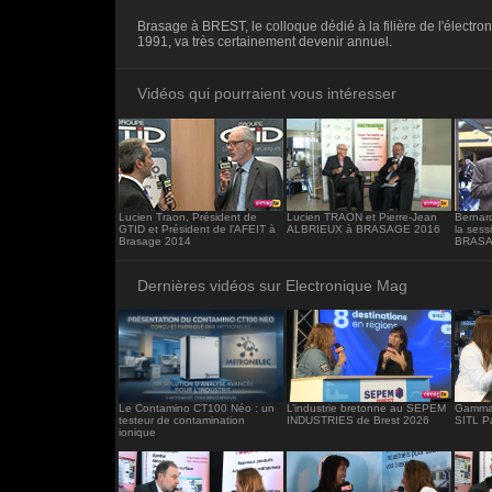
<iframe src="https://www.electronique-ma
Brasage à BREST, le colloque dédié à la filière de l'électro
frameborder="0"></iframe>
1991, va très certainement devenir annuel.
Vidéos qui pourraient vous intéresser
Lucien Traon, Président de
Lucien TRAON et Pierre-Jean
Bernar
GTID et Président de l'AFEIT à
ALBRIEUX à BRASAGE 2016
la ses
Brasage 2014
BRASA
Dernières vidéos sur Electronique Mag
Le Contamino CT100 Néo : un
L’industrie bretonne au SEPEM
Gamma 
testeur de contamination
INDUSTRIES de Brest 2026
SITL P
ionique