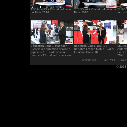
TSC Auto ID à Global Industrie
TRENDnet à Global Industrie de
EUROCI
de Paris 2026
Paris 2026
Industr
Sébastien Lohou, Manager
Robertino Cinelli, Dir. ABB
Laurent
System & application service &
Robotics France SAS à Global
Automo
repairs – ABB Robotics en
Industrie Paris 2026
France 
France à Global Industrie Paris
2026
2026
newsletter
Flux RSS
soum
© 2013 -