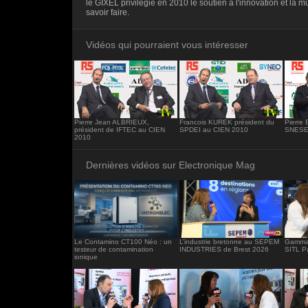
le GIXEL privilégie en 2010 le soutien à l'innovation et la m
<iframe src="https://www.electronique-ma
savoir faire.
frameborder="0"></iframe>
Vidéos qui pourraient vous intéresser
Pierre Jean ALBRIEUX,
Francois KUREK président du
Pierre 
président de IFTEC au CIEN
SPDEI au CIEN 2010
SNESE
2010
Dernières vidéos sur Electronique Mag
Le Contamino CT100 Néo : un
L’industrie bretonne au SEPEM
Gamma 
testeur de contamination
INDUSTRIES de Brest 2026
SITL P
ionique