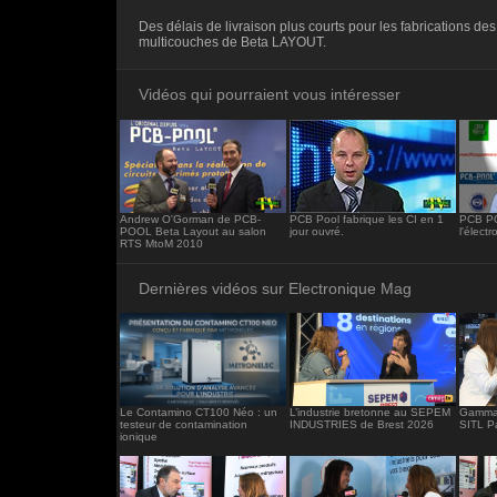
<iframe src="https://www.electronique-ma
Des délais de livraison plus courts pour les fabrications de
frameborder="0"></iframe>
multicouches de Beta LAYOUT.
Vidéos qui pourraient vous intéresser
Andrew O'Gorman de PCB-
PCB Pool fabrique les CI en 1
PCB P
POOL Beta Layout au salon
jour ouvré.
l'élect
RTS MtoM 2010
Dernières vidéos sur Electronique Mag
Le Contamino CT100 Néo : un
L’industrie bretonne au SEPEM
Gamma 
testeur de contamination
INDUSTRIES de Brest 2026
SITL P
ionique