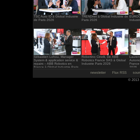
TSC Auto ID à Global Industrie
TRENDnet à Global Industrie de
EUROCI
de Paris 2026
Paris 2026
Industr
Sébastien Lohou, Manager
Robertino Cinelli, Dir. ABB
Laurent
System & application service &
Robotics France SAS à Global
Automo
repairs – ABB Robotics en
Industrie Paris 2026
France 
France à Global Industrie Paris
2026
2026
newsletter
Flux RSS
soum
© 2013 -