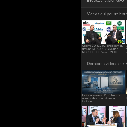
Etre acteur et promouvoir 
<iframe src="http
frameborder="0"><
Vidéos qui pourraient 
Cosimi CORLETO, président du
groupe MESURE SYMOP à
MESUREXPO-Vision 2010
Dernières vidéos sur 
Le Contamino CT100 Néo : un
L
testeur de contamination
ionique