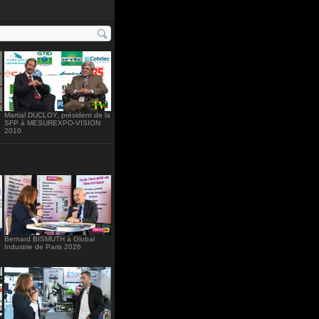
ht="234"
Martial DUCLOY, président de la
SFP à MESUREXPO-VISION
2010
Bernard BISMUTH à Global
Industrie de Paris 2026