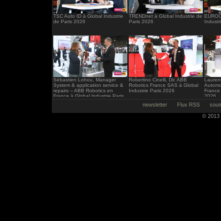
TSC Auto ID à Global Industrie
TRENDnet à Global Industrie de
EUROCI
de Paris 2026
Paris 2026
Industr
Sébastien Lohou, Manager
Robertino Cinelli, Dir. ABB
Laurent
System & application service &
Robotics France SAS à Global
Automo
repairs – ABB Robotics en
Industrie Paris 2026
France 
France à Global Industrie Paris
2026
2026
newsletter
Flux RSS
soum
© 2013 -