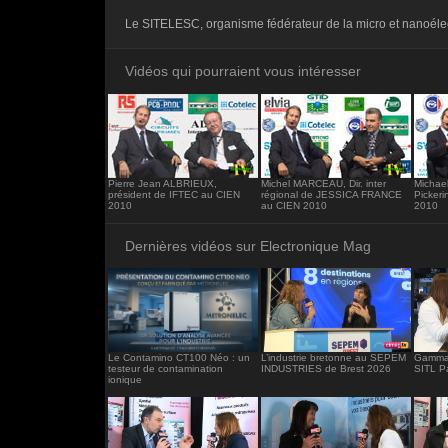
<iframe src="https://www.electronique-ma
Le SITELESC, organisme fédérateur de la micro et nanoéle
frameborder="0"></iframe>
Vidéos qui pourraient vous intéresser
Pierre Jean ALBRIEUX,
Michel MARCEAU, Dir. inter
Michae
président de IFTEC au CIEN
régional de JESSICA FRANCE
Pickeri
2010
au CIEN 2010
2010
Dernières vidéos sur Electronique Mag
Le Contamino CT100 Néo : un
L’industrie bretonne au SEPEM
Gamma 
testeur de contamination
INDUSTRIES de Brest 2026
SITL P
ionique