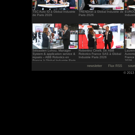
TSC Auto ID à Global Industrie
TRENDnet à Global Industrie de
EUROCI
de Paris 2026
Paris 2026
Industr
Sébastien Lohou, Manager
Robertino Cinelli, Dir. ABB
Laurent
System & application service &
Robotics France SAS à Global
Automo
repairs – ABB Robotics en
Industrie Paris 2026
France 
France à Global Industrie Paris
2026
2026
newsletter
Flux RSS
soum
© 2013 -